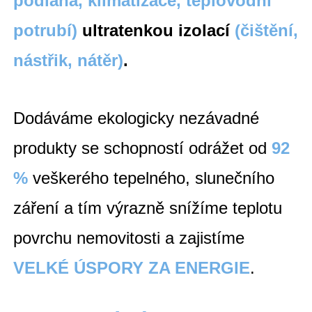
podlaha, klimatizace, teplovodní
potrubí)
ultratenkou izolací
(čištění,
nástřik, nátěr)
.
Dodáváme ekologicky nezávadné
produkty se schopností odrážet od
92
%
veškerého tepelného, slunečního
záření a tím výrazně snížíme teplotu
povrchu nemovitosti a zajistíme
VELKÉ ÚSPORY ZA ENERGIE
.