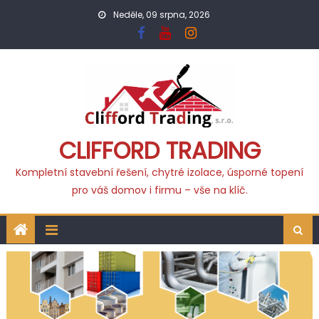
Neděle, 09 srpna, 2026
CLIFFORD TRADING
Kompletní stavební řešení, chytré izolace, úsporné topení
pro váš domov i firmu – vše na klíč.