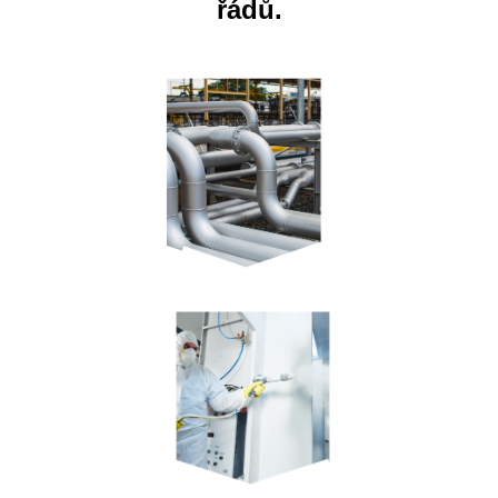
řádů.